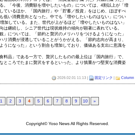
る。「今後、消費額を増やしたいもの」については、4割以上が「増
しているほか、「国内旅行」や「貯蓄／投資」をはじめ、ほぼすべ
も低い消費意向となった。中でも「増やしたいものはない」につい
が増加している。また、世代が上がるほど「増やしたいものはない」
向は継続し、シニア世代は現状維持の傾向が顕著に表れている。
観」については、「節約と贅沢のメリハリをつけるようになった」
ハリ消費が浸透していることがうかがえる。「節約志向が高まり、
ようになった」という割合も増加しており、価値ある支出に意識を
食料品」である一方で、贅沢したものの最上位は「国内旅行」で、
なところでたまに贅沢をするといった、より慎重かつ堅実な消費姿
2026.02.01 11:13 |
固定リンク
|
Column
1
2
3
4
5
6
7
8
9
10
»
Copyright© Yoso News All Rights Reserved.