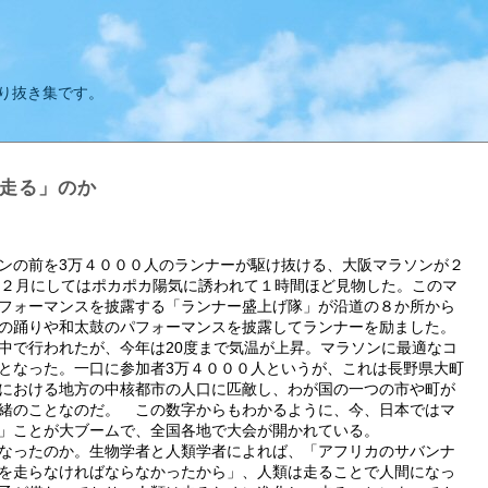
り抜き集です。
「走る」のか
ンの前を3万４０００人のランナーが駆け抜ける、大阪マラソンが２
。２月にしてはポカポカ陽気に誘われて１時間ほど見物した。このマ
フォーマンスを披露する「ランナー盛上げ隊」が沿道の８か所から
の踊りや和太鼓のパフォーマンスを披露してランナーを励ました。
中で行われたが、今年は20度まで気温が上昇。マラソンに最適なコ
となった。一口に参加者3万４０００人というが、これは長野県大町
における地方の中核都市の人口に匹敵し、わが国の一つの市や町が
緒のことなのだ。 この数字からもわかるように、今、日本ではマ
」ことが大ブームで、全国各地で大会が開かれている。
なったのか。生物学者と人類学者によれば、「アフリカのサバンナ
を走らなければならなかったから」、人類は走ることで人間になっ