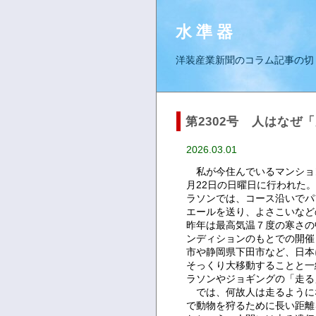
水 準 器
洋装産業新聞のコラム記事の切
第2302号 人はなぜ
2026.03.01
私が今住んでいるマンショ
月22日の日曜日に行われた
ラソンでは、コース沿いでパ
エールを送り、よさこいなど
昨年は最高気温７度の寒さの
ンディションのもとでの開催
市や静岡県下田市など、日本
そっくり大移動することと一
ラソンやジョギングの「走る
では、何故人は走るように
で動物を狩るために長い距離