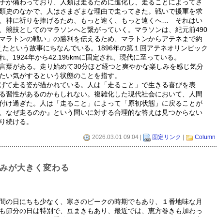
子が備わっており、人類は走るために進化し、走ることによってさ
類史のなかで、人はさまざまな理由で走ってきた。戦いで援軍を求
、神に祈りを捧げるため、もっと速く、もっと遠くへ… それはい
、競技としてのマラソンへと繋がっていく。マラソンは、紀元前490
マラトンの戦い」の勝利を伝えるため、マラトンからアテネまで約
えたという故事にちなんでいる。1896年の第１回アテネオリンピック
、1924年から42.195kmに固定され、現代に至っている。
葉がある。走り始めて30分ほど経つと爽やかな楽しみを感じ気分
たい気がするという状態のことを指す。
げて走る姿が描かれている。人は「走ること」で生きる喜びを表
る習性があるのかもしれない。複雑化した現代社会において、人間
付け過ぎた。人は「走ること」によって「原初状態」に戻ることが
、なぜ走るのか』という問いに対する合理的な答えは見つからない
走り続ける。
2026.03.01 09:04 |
固定リンク
|
Column
組みが大きく変わる
間の日にちも少なく、寒さのピークの時期でもあり、１番地味な月
も節分の日は特別で、豆まきもあり、最近では、恵方巻きも加わっ