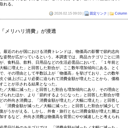
取れる。
2026.02.15 09:03 |
固定リンク
|
Column
済は「メリハリ消費」が浸透
、最近のわが国における消費トレンドは、物価高の影響で節約志向
な姿勢が広がっているという。本調査では、商品カテゴリごとに消
が、食料品、飲料、日用品などの生活必需品において、「１年前と
大幅に増えた」と回答した割合が、ここ数年増加傾向にある。とく
で、その理由として半数以上が「物価高」を挙げており、この数年
次ぐ値上げにより必要に迫られて消費金額が増えたことから、価格
すことが示される結果となった。
た／大幅に減った」と回答した割合も増加傾向にあり、その理由と
げられたほか、より「節約するようになった」と回答した割合が増
どの外向き消費は、「消費金額が増えた／大幅に増えた」と回答し
、「消費金額が減った／大幅に減った」と回答した割合が減少して
復がうかがえる。しかし、外食・旅行ともに消費金額が増えた層は
加するなど、外向き消費は物価高を背景にやや減速したと考えられ
必需品以外のカテゴリでは、「消費金額が減った／大幅に減った」