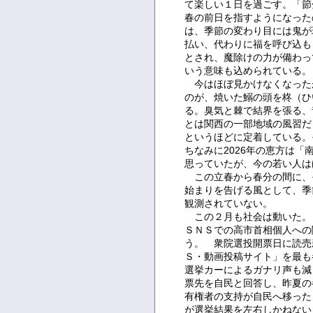
て楽しい１日を過ごす。「節
春の前日を指すようになった
は、季節の変わり目には鬼が
払い、代わりに福を呼び込も
とされ、魔除けの力が備わっ
いう意味も込められている。
今はほぼ見かけなくなった
のが、焼いた鰯の頭を柊（ひ
る。臭気と棘で結界を張る、
とは関西の一部地域の風習だ
というほどに定着している。
ちなみに2026年の恵方は
思っていたが、今の若い人は
この立春から春分の間に、
始まりを告げる風として、季
観測されていない。
この２月も社会は動いた。
ＳＮＳでの高市首相個人への
う。 衆院選投開票日に読売
Ｓ・動画投稿サイト」を最も
選挙カーによるガナリ声も減
票先を自民と回答し、昨夏の
有権者の支持が自民へ移った
が選挙結果を左右しかねない