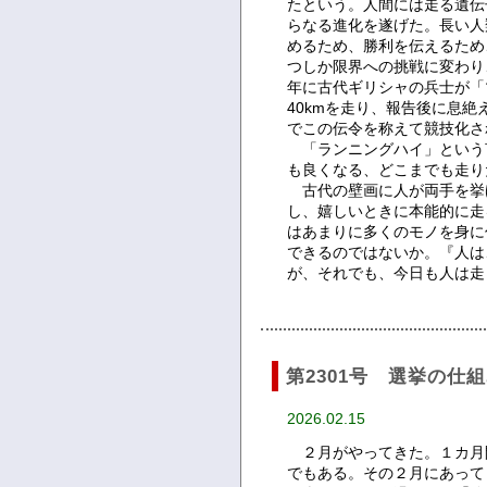
たという。人間には走る遺伝
らなる進化を遂げた。長い人
めるため、勝利を伝えるため
つしか限界への挑戦に変わり
年に古代ギリシャの兵士が「
40kmを走り、報告後に息絶
でこの伝令を称えて競技化され
「ランニングハイ」という言
も良くなる、どこまでも走り
古代の壁画に人が両手を挙
し、嬉しいときに本能的に走
はあまりに多くのモノを身に
できるのではないか。『人は
が、それでも、今日も人は
第2301号 選挙の仕
2026.02.15
２月がやってきた。１カ月
でもある。その２月にあって