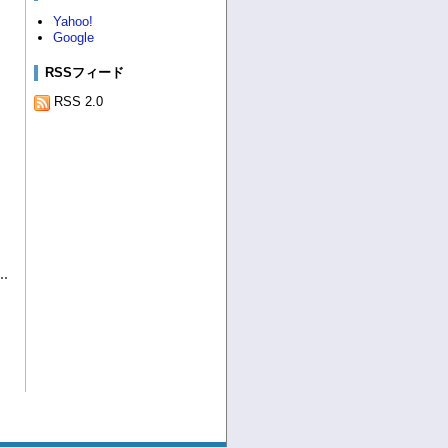
Yahoo!
Google
RSSフィード
RSS 2.0