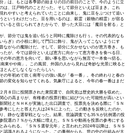
分」は、もとは各季節の始まりの日の前日のことで、今のように立
のは、江戸時代のことだった。そして節分といえば豆まき。これ
現れやすいと考えられていたことに由来し、鬼に豆をぶつけて追い
うというわけだった。豆を用いるのは、穀霊（穀物の精霊）が宿る
ていると信じられてきたからで、炒った大豆には「魔目を射る」と
が、節分では鬼を追い払うと同時に魔除けも行ぅ。その代表的なも
いらぎ）の小枝に刺して門口に飾り、鬼が入ってこないようにす
昔ながらの魔除けだ。そして、節分に欠かせないのが恵方巻き。も
ったが、今では節分といえば恵方に向かって恵方巻きを食べる日、
その年の恵方を向いて、願い事を思いながら無言で一本食べ切る。
「南南東やや南」。この風習、外国の人から見れば奇妙な光景に映ると
ほとんどしなくなったらしい。
その年初めて吹く南寄りの強い風が「春一番」。冬の終わりと春の
節の変化を知らせてくれる。気象庁によると、今年の春一番はまだ
２月８日に投開票された衆院選で、自民党は歴史的大勝を収めた。
関心の高まりが、有権者の投票行動に結びついた可能性が高いとい
新聞社とＮＨＫが実施した出口調査で、投票先を決める際に「ＳＮ
参考にしたと答えた人は24％に上った。この動きを反映したのか、
り、静かな選挙戦となった。結果、世論調査でも35％が比例選の投
参院選の７％から大幅に増えた。ＳＮＳや動画を投票の参考にする
とみられる。「ＳＮＳ選挙元年」と言われた2024年以降は、ＳＮＳ
と認識されるようになった。この事例からも、世の中の仕組みが大