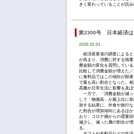
きく変わっていることが読み
第2300号 日本経
2026.02.01
経済産業省の調査によると
が高まり、消費に対する慎重
費金額の変化を質問している
比較して消費金額が増えた／
に食料品ではこの傾向が顕著
で最も高い割合となった。相
高騰が日常生活に影響を及ぼ
一方で、「消費金額が減っ
して「物価高」が最上位に挙
加する結果に。外食や旅行な
た割合が増加傾向にあるほか
おり、コロナ禍からの需要回
減少し、減った層の割合が増
る。
ギフトや衣料品などの生活