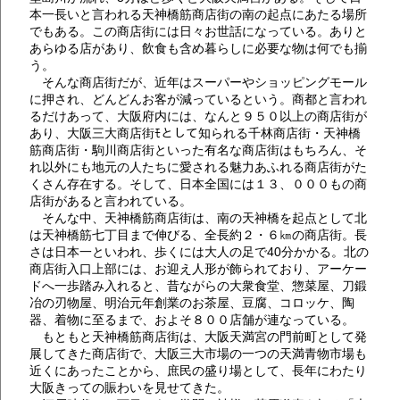
本一長いと言われる天神橋筋商店街の南の起点にあたる場所
でもある。この商店街には日々お世話になっている。ありと
あらゆる店があり、飲食も含め暮らしに必要な物は何でも揃
う。
そんな商店街だが、近年はスーパーやショッピングモール
に押され、どんどんお客が減っているという。商都と言われ
るだけあって、大阪府内には、なんと９５０以上の商店街が
あり、大阪三大商店街ﾓとして知られる千林商店街・天神橋
筋商店街・駒川商店街といった有名な商店街はもちろん、そ
れ以外にも地元の人たちに愛される魅力あふれる商店街がた
くさん存在する。そして、日本全国には１３、０００もの商
店街があると言われている。
そんな中、天神橋筋商店街は、南の天神橋を起点として北
は天神橋筋七丁目まで伸びる、全長約２・６㎞の商店街。長
さは日本一といわれ、歩くには大人の足で40分かかる。北の
商店街入口上部には、お迎え人形が飾られており、アーケー
ドへ一歩踏み入れると、昔ながらの大衆食堂、惣菜屋、刀鍛
冶の刃物屋、明治元年創業のお茶屋、豆腐、コロッケ、陶
器、着物に至るまで、およそ８００店舗が連なっている。
もともと天神橋筋商店街は、大阪天満宮の門前町として発
展してきた商店街で、大阪三大市場の一つの天満青物市場も
近くにあったことから、庶民の盛り場として、長年にわたり
大阪きっての賑わいを見せてきた。