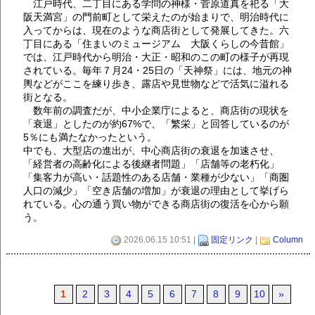
江戸時代、二丁目にある学問の神様・菅原道真を祀る「大
阪天満宮」の門前町として栄えたのが始まりで、明治時代に
入ってからは、現在のような商店街として発展してきた。六
丁目にある「住まいのミュージアム 大阪くらしの今昔館」
では、江戸時代から明治・大正・昭和のこの町の様子が再現
されている。毎年７月24・25日の「天神祭」には、地元の神
輿などがここを練り歩き、露店や見世物などで活気に溢れる
街となる。
数年前の調査だが、中小企業庁によると、商店街の現状を
「衰退」としたのが約67%で、「繁栄」と回答しているのが
5％にも満たなかったという。
中でも、大型店の進出が、中心商店街の衰退を加速させ、
「経営者の高齢化による後継者問題」「店舗等の老朽化」
「集客力が高い・話題性のある店舗・業種が少ない」「商圏
人口の減少」「空き店舗の増加」が衰退の理由として挙げら
れている。心の通う買い物ができる商店街の復活を心から願
う。
2026.06.15 10:51 |
固定リンク
|
Column
1
2
3
4
5
6
7
8
9
10
»