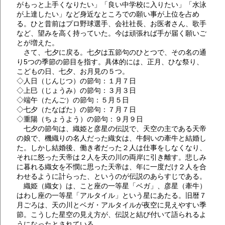
がもっと上手くなりたい」「良い中学校に入りたい」「水泳
が上達したい」など身近なところでの願い事が上位を占め
る。ひと昔前はプロ野球選手、会社社長、お医者さん、歌手
など、望みを高く持っていた。今は頑張れば手が届く願いご
とが増えた。
さて、七夕に戻る。七夕は五節句のひとつで、その名の通
り5つの季節の節目を指す。具体的には、正月、ひな祭り、
こどもの日、七夕、お月見の５つ。
◇人日（じんじつ）の節句：１月７日
◇上巳（じょうみ）の節句：３月３日
◇端午（たんご）の節句：５月５日
◇七夕（たなばた）の節句：７月７日
◇重陽（ちょうよう）の節句：９月９日
七夕の節句は、織姫と彦星の伝説で、天空の主である天帝
の娘で、機織りの名人だった織女は、牛飼いの牽牛と結婚し
た。しかし結婚後、働き者だった２人は仕事をしなくなり、
それに怒った天帝は２人を天の川の両岸に引き離す。悲しみ
に暮れる織女を不憫に思った天帝は、年に一度だけ２人を合
わせるように計らった、というのが伝説のあらすじである。
織姫（織女）は、こと座の一等星「ベガ」、彦星（牽牛）
はわし座の一等星「アルタイル」という星にあたる。旧暦７
月ごろは、天の川とベガ・アルタイルが夜空に見えやすい季
節。こうした星空の見え方が、伝説と結び付いて語られるよ
うになったとされている。