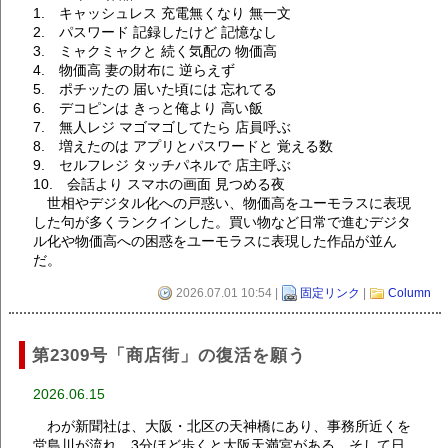
1. キャッシュレス 充電無くなり 無一文
2. パスワード 記録したけど 記憶なし
3. ミャクミャクと 続く気配の 物価高
4. 物価高 妻の財布に 逆らえず
5. ポチッたの 届いた頃には 忘れてる
6. デコピンは きっと俺より 高い飯
7. 無人レジ マゴマゴしてたら 店員呼ぶ
8. 増えたのは アプリとパスワードと 覚える数
9. セルフレジ タッチパネルで 店主呼ぶ
10. 会話より スマホの画面 見つめる夜
世相やデジタル化への戸惑い、物価高をユーモラスに表現
した句が多くランクインした。買い物など日常で進むデジタ
ル化や物価高への困惑をユーモラスに表現した作品が並ん
だ。
2026.07.01 10:54 |
固定リンク
|
Column
第2309号「商店街」の復活を願う
2026.06.15
わが新聞社は、大阪・北区の天神橋にあり、事務所近くを
堂島川が流れ、3分ほど歩くと大阪天満宮がある。そして日