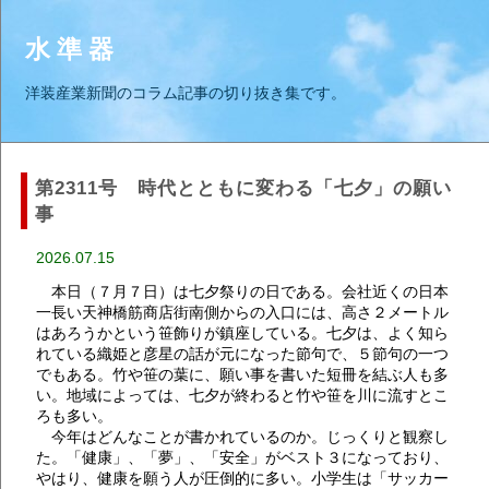
水 準 器
洋装産業新聞のコラム記事の切り抜き集です。
第2311号 時代とともに変わる「七夕」の願い
事
2026.07.15
本日（７月７日）は七夕祭りの日である。会社近くの日本
一長い天神橋筋商店街南側からの入口には、高さ２メートル
はあろうかという笹飾りが鎮座している。七夕は、よく知ら
れている織姫と彦星の話が元になった節句で、５節句の一つ
でもある。竹や笹の葉に、願い事を書いた短冊を結ぶ人も多
い。地域によっては、七夕が終わると竹や笹を川に流すとこ
ろも多い。
今年はどんなことが書かれているのか。じっくりと観察し
た。「健康」、「夢」、「安全」がベスト３になっており、
やはり、健康を願う人が圧倒的に多い。小学生は「サッカー