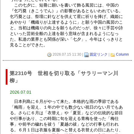
この七夕に、短冊に願いを書いて飾る風習には、中国の
『乞巧奠（きこうでん）』の影響があるともいわれている。
乞巧奠とは、祭壇に針などを供えて星に祈りを捧げ、織姫に
あやかり「機織りが上達するように」と願う中国の風習のこ
と。当初は機織りの向上を願うものだっが、徐々に手芸や詩
といった芸術全般の上達を願う意味が含まれるようになっ
た。私達の業界とも関係が深い「七夕」。今年はくっきりと
見ることができた。
2026.07.15 11:30 |
固定リンク
|
Column
第2310号 世相を切り取る「サラリーマン川
柳」
2026.07.01
日本列島に６月がやって来た。本格的な雨の季節である
「梅雨」を迎え、１年の中でも数少ない祝日のない月でもあ
る。さらに６月は「衣替え」や「夏至」などの伝統的な節目
や行事があり、この時期に旬を迎える青梅を使った「梅仕
事」や前半の穢れを祓う「夏越の祓」などの行事も行われ
る。６月１日は衣服を夏服へと替える衣替えの日にあたり、