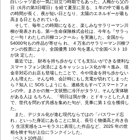
白いシャツ姿が一気に目立つ時期でもあった。入梅から父の
日（6月の第3日曜日）を経て夏至に至る、１年の中で最も昼
の時間が長く、夜が短い日となり、太陽のエネルギーが最も
高まる日ともされている。
そして、毎年この時期になると、楽しみなサラリーマン川
柳が発表される。第一生命保険株式会社は、今年も『サラっ
と一句！わたしの川柳コンクール』を実施した。全国から
54000句もの作品が寄せら れ、 4 万名のサラリーマン川柳フ
ァンの投票により、全国優秀 100 句を選んで全国ベスト 10
が決 定した。
最近では、 財布を持ち歩かなくても支払いができる便利な
スマートフォン決済によるキャッシュレス化が年々進み、現
金非対応のお店も登場したことで、今や現金を持ち歩かない
人も増えた。そんな時、会計時にもし充電が切れてしまった
ら？知人 に SOS しようにも、連絡先もすべてスマートフォ
ンの中。まさかの無一文状態に冷汗がタラリ。そんな実体験
がある人は もちろん、「明日は我が身」とドキッとした人ま
で、世代を問わず共感を集めた句が、見事に第 1 位を獲得し
た。
また、デジタル化が進む現代ならではの「パスワード忘
れ」といった身近にあることに加え、長引く物価高と向き合
う 生活実感をユーモラスに表現した作品など、2025 年の世
相を映す句が上位にランクインした。
〈ベスト10作品〉